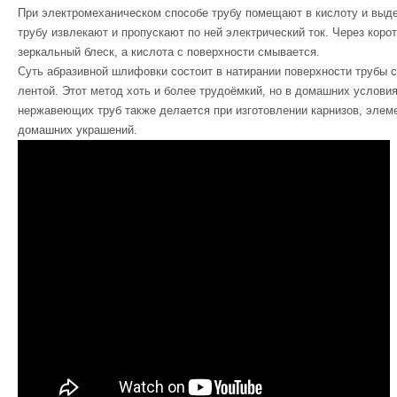
При электромеханическом способе трубу помещают в кислоту и выд
трубу извлекают и пропускают по ней электрический ток. Через коро
зеркальный блеск, а кислота с поверхности смывается.
Суть абразивной шлифовки состоит в натирании поверхности трубы 
лентой. Этот метод хоть и более трудоёмкий, но в домашних услов
нержавеющих труб также делается при изготовлении карнизов, элем
домашних украшений.