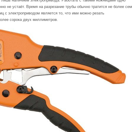
 лишь наличием электропривода. Работать с такими ножницами одно
нно не устаёт. Время на разрезание трубы обычно тратится не более се
ц с электроприводом является то, что ими можно резать
олее сорока двух миллиметров.