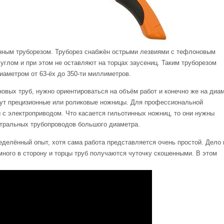
нным труборезом. Труборез снабжён острыми лезвиями с тефлоновым
углом и при этом не оставляют на торцах заусениц. Таким труборезом
аметром от 63-ёх до 350-ти миллиметров.
овых труб, нужно ориентироваться на объём работ и конечно же на диа
ут прецизионные или роликовые ножницы. Для профессиональной
с электроприводом. Что касается гильотинных ножниц, то они нужны
стральных трубопроводов большого диаметра.
еделённый опыт, хотя сама работа представляется очень простой. Дело 
емного в сторону и торцы труб получаются чуточку скошенными. В этом