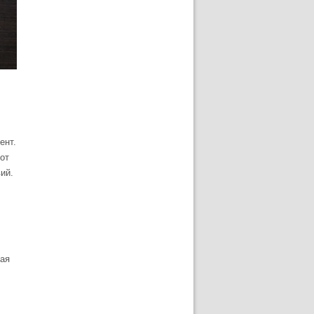
ент.
от
ий.
щая