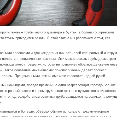
пропиленовые трубы малого диаметра в бухтах, а большого отрезками
то трубы приходится резать. В этой статье мы расскажем о том, как
зными способами и для каждого из них есть свой специальный инструм
 являются прецизионные ножницы. Ими можно резать трубы диаметром 
 ножницы имеют трещотку, которая не позволяет обратное движение лезв
й. Такое сочетание механических приспособлений делает процесс
ь лёгким. Прецизионными ножницами можно работать одной рукой.
ыми ножницами, правда времени на один разрез уходит гораздо больше.
но ровный разрез и торцы труб после этого не нуждаются в обработке.
ом, что под воздействием рукоятки труба вращается на роликах, а режу
у.
роизводится в больших объёмах обычно используют аккумуляторные