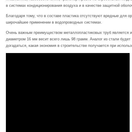
в системах кондиционирования воздуха и в качестве защитной оболо
Благодаря тому, что в составе пластика отсутствуют вредные для о
широчайшее применении в водопроводных системах.
Очень важным преимуществом металлопластиковых труб является их
диаметром 16 мм весит всего лишь 98 грамм. Аналог из стали будет
догадаться, какая экономия в строительстве получается при исполь